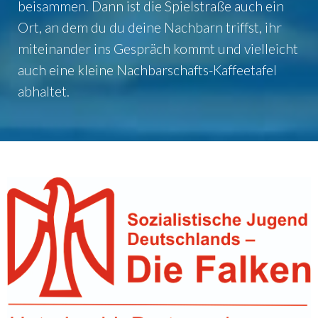
beisammen. Dann ist die Spielstraße auch ein
Ort, an dem du du deine Nachbarn triffst, ihr
miteinander ins Gespräch kommt und vielleicht
auch eine kleine Nachbarschafts-Kaffeetafel
abhaltet.